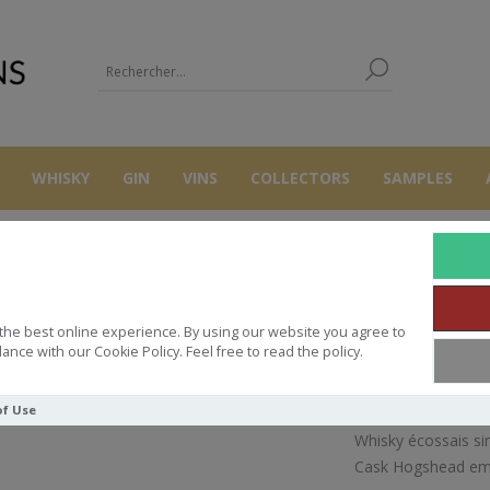
WHISKY
GIN
VINS
COLLECTORS
SAMPLES
WHISKY
MILTONDUFF THE NORTH STAR 36Y 70CL 53.7°
the best online experience. By using our website you agree to
NDUFF THE NORTH STAR 36Y 70CL
ance with our Cookie Policy. Feel free to read the policy.
of Use
Whisky écossais si
Cask Hogshead embo