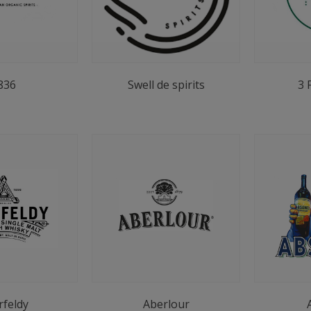
836
Swell de spirits
3 
rfeldy
Aberlour