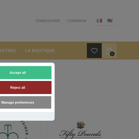
S'ENREGISTRER
CONNEXION
AUTRES
LA BOUTIQUE
0
Accept all
QUES
Reject all
Manage preferences