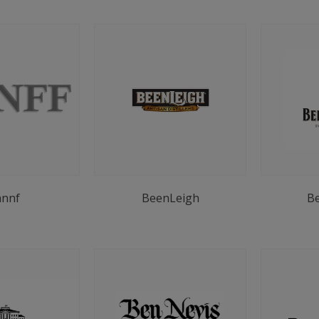
annf
BeenLeigh
Be