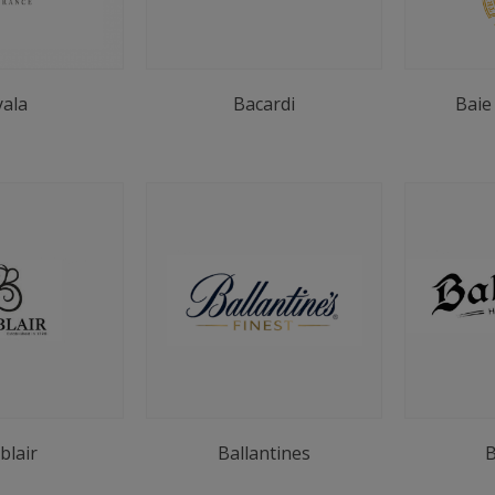
yala
Bacardi
Baie
blair
Ballantines
B