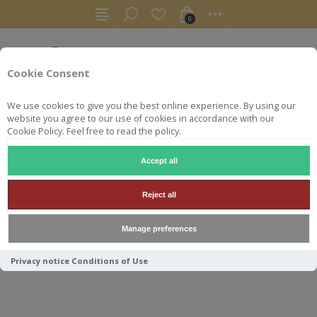
0
Cookie Consent
We use cookies to give you the best online experience. By using our
website you agree to our use of cookies in accordance with our
Cookie Policy. Feel free to read the policy.
Accept all
AUTRES
COGNAC
MALTERNATIVE COGNAC LOT 69 #40 MA
Reject all
MALTERNATIVE COGNAC LOT
Manage preferences
69 #40 MA CERISE 70CL 50.3
Privacy notice
Conditions of Use