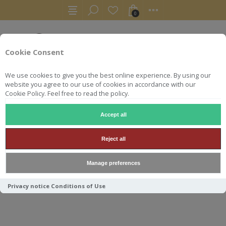
0
Cookie Consent
We use cookies to give you the best online experience. By using our
website you agree to our use of cookies in accordance with our
Cookie Policy. Feel free to read the policy.
Accept all
AUTRES
COGNAC
MALTERNATIVE COGNAC #48 LA PRULLE
Reject all
MALTERNATIVE COGNAC #48
Manage preferences
LA PRULLEPIE LOT 1979 FINS
BOIS 54.1°
Privacy notice
Conditions of Use