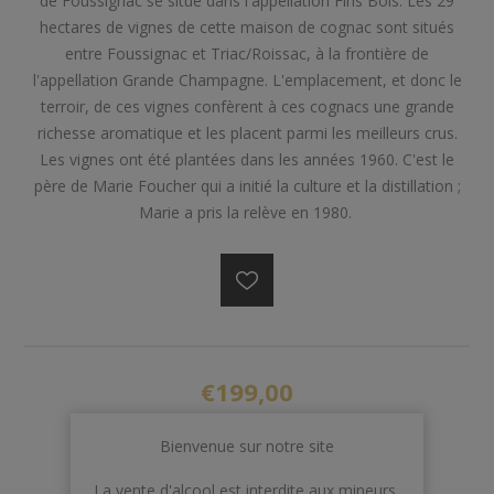
de Foussignac se situe dans l'appellation Fins Bois. Les 29
hectares de vignes de cette maison de cognac sont situés
entre Foussignac et Triac/Roissac, à la frontière de
l'appellation Grande Champagne. L'emplacement, et donc le
terroir, de ces vignes confèrent à ces cognacs une grande
richesse aromatique et les placent parmi les meilleurs crus.
Les vignes ont été plantées dans les années 1960. C'est le
père de Marie Foucher qui a initié la culture et la distillation ;
Marie a pris la relève en 1980.
€199,00
Bienvenue sur notre site
AJOUTER AU PANIER
La vente d'alcool est interdite aux mineurs,