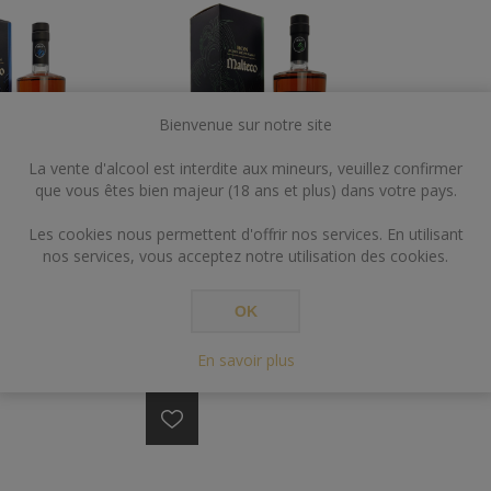
Bienvenue sur notre site
La vente d'alcool est interdite aux mineurs, veuillez confirmer
que vous êtes bien majeur (18 ans et plus) dans votre pays.
Les cookies nous permettent d'offrir nos services. En utilisant
70CL 40.5° 10
RON MALTECO 70CL 40°
nos services, vous acceptez notre utilisation des cookies.
AVE
15ANS RON
 Reserva Aneja
OK
Panama, un pays
riété de
En savoir plus
€39,00
lument
 Ses sources
nt une intense
e. Les plantations
e, la matière
ielle pour la
n sont en fait la