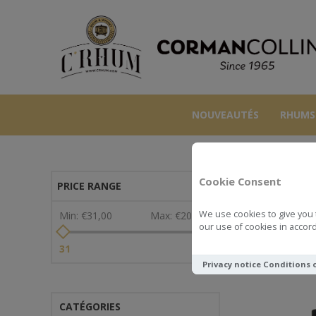
NOUVEAUTÉS
RHUMS
Cookie Consent
PRICE RANGE
We use cookies to give you 
Min:
€31,00
Max:
€208,00
our use of cookies in accord
Voir comme
31
208
Privacy notice
Conditions 
CATÉGORIES