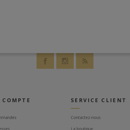
sse de cette terre
 COMPTE
SERVICE CLIENT
mmandes
Contactez-nous
esses
La boutique