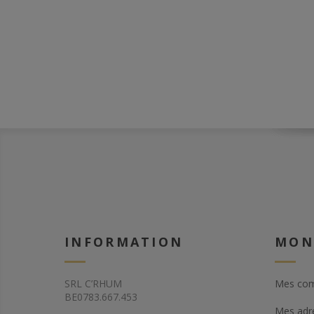
principale riche
merveilleuse.
INFORMATION
MON
SRL C’RHUM
Mes co
BE0783.667.453
Mes adr