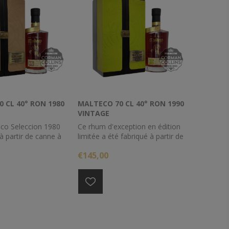
 CL 40° RON 1980
MALTECO 70 CL 40° RON 1990
VINTAGE
eco Seleccion 1980
Ce rhum d'exception en édition
 à partir de canne à
limitée a été fabriqué à partir de
 puis distillé dans un
canne à sucre fraîche puis distillé
€145,00
onne. Il a ensuite
dans un alambic à colonne selon
ant 37 ans dans des
le style Guatemala. Malteco
 de bourbons avant
Selección 1990 est vieilli pendant
teillé en 2017.
27 ans dans des fûts ayant
contenu du bourbon avant d'être
embouteillé en 2017 dans des
bouteilles numérotées.