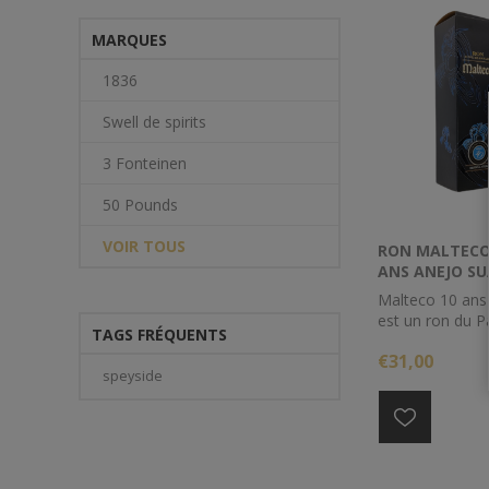
MARQUES
1836
Swell de spirits
3 Fonteinen
50 Pounds
VOIR TOUS
RON MALTECO 
ANS ANEJO SU
Malteco 10 ans
est un ron du 
TAGS FRÉQUENTS
qui offre une va
€31,00
paysages abso
speyside
incomparables.
d'eau permette
activité agricol
de canne à sucr
première essent
production de ro