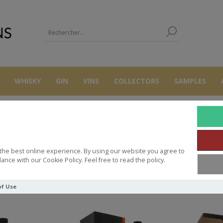
WHISKY
GIN
VINS
COLLECTORS
SAMPLES
MALTECO
the best online experience. By using our website you agree to
ance with our Cookie Policy. Feel free to read the policy.
Trier par
of Use