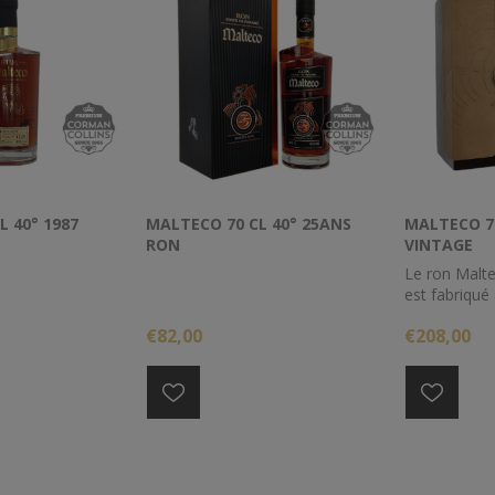
L 40° 1987
MALTECO 70 CL 40° 25ANS
MALTECO 70
RON
VINTAGE
Le ron Malt
est fabriqué
sucre fraîche
€82,00
€208,00
alambic à col
vieilli pend
anciens fûts
d'être embou