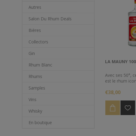
Autres
Salon Du Rhum Deals
Bières
Collectors
Gin
LA MAUNY 100
Rhum Blanc
Avec ses 50°, c
Rhums
est le rhum ico
de Maison La 
Samples
€38,00
Martinique, et 
rhum idéal pour
Vins
Punch, boisson 
Antilles.
Whisky
En boutique