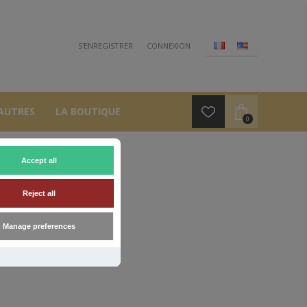
S'ENREGISTRER
CONNEXION
AUTRES
LA BOUTIQUE
0
Accept all
UNY
Reject all
Manage preferences