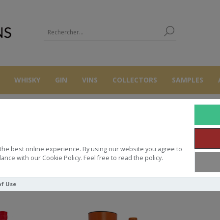
WHISKY
GIN
VINS
COLLECTORS
SAMPLES
MAISON LA MA
the best online experience. By using our website you agree to
ance with our Cookie Policy. Feel free to read the policy.
Trier par
of Use