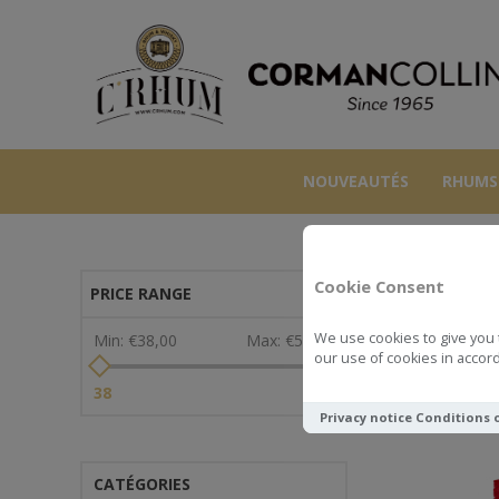
NOUVEAUTÉS
RHUMS
Cookie Consent
PRICE RANGE
We use cookies to give you 
Min:
€38,00
Max:
€55,00
our use of cookies in accord
Voir comme
38
55
Privacy notice
Conditions 
CATÉGORIES