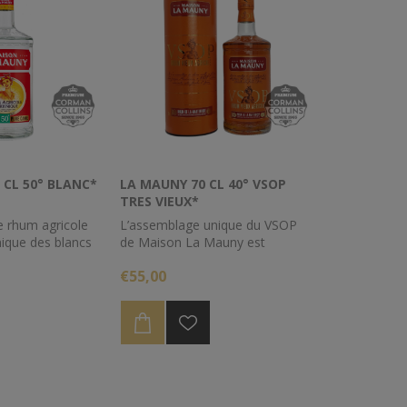
 CL 50° BLANC*
LA MAUNY 70 CL 40° VSOP
TRES VIEUX*
e rhum agricole
L’assemblage unique du VSOP
nique des blancs
de Maison La Mauny est
Mauny en
composé de plusieurs rhums
€55,00
sans conteste le
ayant vieilli plus de 4 ans dans la
 le fameux Ti-
chaleur tropicale des Chais de la
traditionnelle des
Maison et dont l’âge moyen est
de 6 ans.