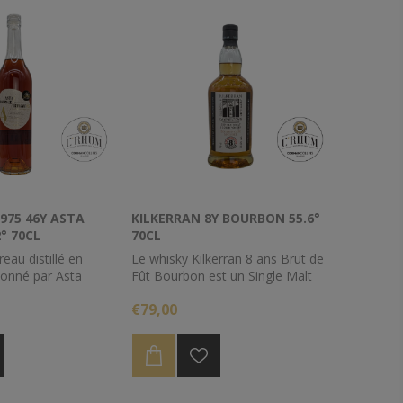
75 46Y ASTA
KILKERRAN 8Y BOURBON 55.6°
° 70CL
70CL
au distillé en
Le whisky Kilkerran 8 ans Brut de
ionné par Asta
Fût Bourbon est un Single Malt
22.
élaboré sur Campbeltown par la
€79,00
distillerie Glengyle, voisine de
Springbank. Intégralement vieilli
en ex-fûts de Bourbon pendant 8
ans, cette cuvée de Kilkerran
dévoile l’ADN de Glengyle sans
concession.