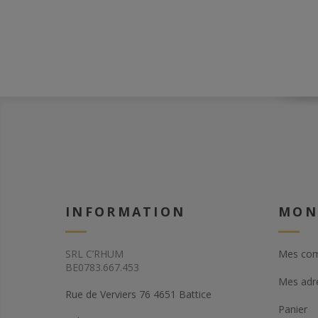
40% dans des fûts 
(xérès).
INFORMATION
MON
SRL C’RHUM
Mes co
BE0783.667.453
Mes adr
Rue de Verviers 76 4651 Battice
Panier