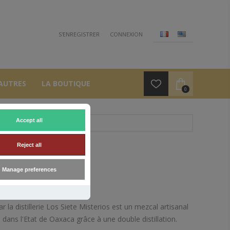
S'ENREGISTRER
CONNEXION
AUTRES
LA BOUTIQUE
0
Accept all
Reject all
44°
Manage preferences
 la distillerie Los Siete Misterios est un mezcal artisanal
dans l'Etat de Oaxaca grâce à une double distillation.