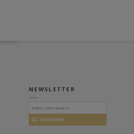
55,6°, c’est le degré naturel
auquel a été embouteillé ce
whisky tourbé.
NEWSLETTER
S'ABONNER