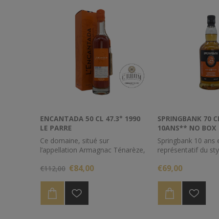
ENCANTADA 50 CL 47.3° 1990
SPRINGBANK 70 C
LE PARRE
10ANS** NO BOX
Ce domaine, situé sur
Springbank 10 ans e
l’appellation Armagnac Ténarèze,
représentatif du sty
sur une plaine dont les sols sont
Campbeltown. Sa f
€84,00
€69,00
boulbènes (sablo-argileuses),
€112,00
d’expression, son é
bénéficie d’un joli terroir.
notes épicées et sa
crémeux sont ses p
traits de caractère
de ce Single Malt s’
60% dans des fûts 