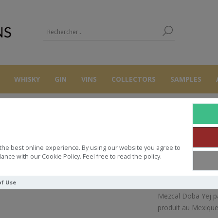
WHISKY
GIN
VINS
COLLECTORS
SAMPLES
AUTRES
MEZCAL
LOS SIETE MIST DOBA MEZCAL 70CL 44°
the best online experience. By using our website you agree to
S SIETE MIST DOBA MEZCAL 70CL 
ance with our Cookie Policy. Feel free to read the policy.
of Use
Mezcal Doba Yej par
produit au Mexique 