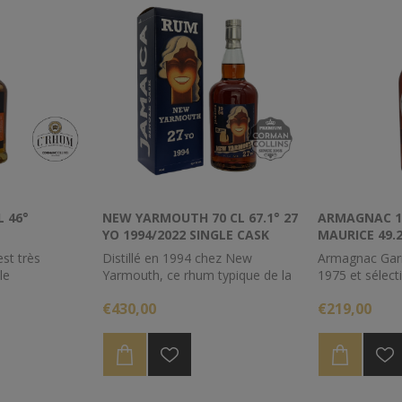
L 46°
NEW YARMOUTH 70 CL 67.1° 27
ARMAGNAC 19
YO 1994/2022 SINGLE CASK
MAURICE 49.2
CORMAN-COLLINS
st très
Distillé en 1994 chez New
Armagnac Garre
le
Yarmouth, ce rhum typique de la
1975 et sélect
inesse
Jamaïque à vieilli intégralement
Maurice en 20
€430,00
€219,00
légance, ses
sous le climat tropical durant 27
lées sur fond
ans. Celui ci titre 67.1%
rincipaux
. La maturation
est effectuée à
de bourbon et