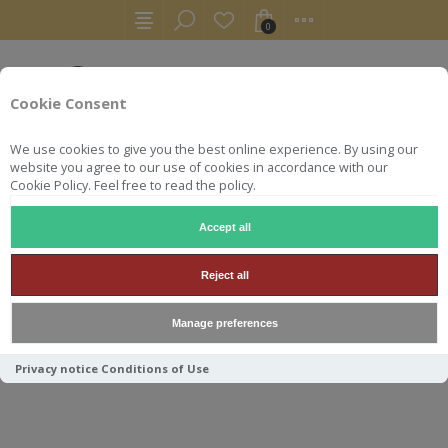
0
Cookie Consent
We use cookies to give you the best online experience. By using our
website you agree to our use of cookies in accordance with our
Cookie Policy. Feel free to read the policy.
Accept all
RHUM BLANC
LONGUETEAU CONSTELLATION 70CL 57.5°
Reject all
LONGUETEAU
Manage preferences
CONSTELLATION 70CL 57.5°
Privacy notice
Conditions of Use