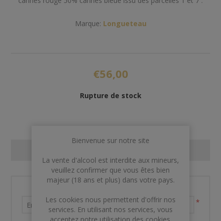
cannes rouge 50% cannes bleue issu des parcelles 1 et 7 .
Marque:
Longueteau
€56,00
Rupture de stock
Bienvenue sur notre site
CONTACT US
La vente d'alcool est interdite aux mineurs,
veuillez confirmer que vous êtes bien
majeur (18 ans et plus) dans votre pays.
Nom et prénom
Les cookies nous permettent d'offrir nos
*
services. En utilisant nos services, vous
acceptez notre utilisation des cookies.