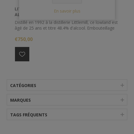
LITTLEMILL 70 CL 48.4° 1992 25 YO THE AULD
En savoir plus
ALLIANCE
Distillé en 1992 à la distillerie Littlemill, ce lowland est
âgé de 25 ans et titre 48.4% d'alcool. Embouteillage
spécial pour le bar "The Auld Alliance"
€750,00
CATÉGORIES
MARQUES
TAGS FRÉQUENTS