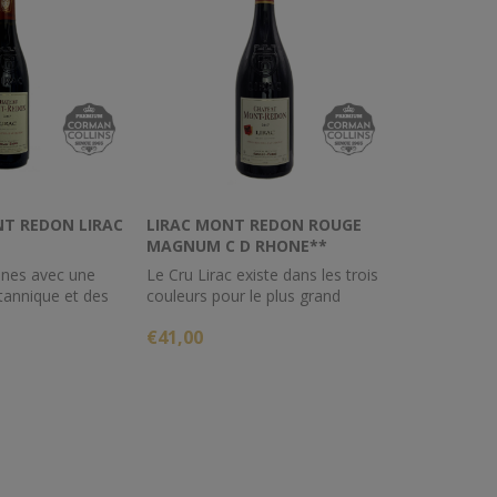
T REDON LIRAC
LIRAC MONT REDON ROUGE
MAGNUM C D RHONE**
nes avec une
Le Cru Lirac existe dans les trois
 tannique et des
couleurs pour le plus grand
s rouges.
plaisir des amateurs
€41,00
arfaitement avec
lées et des
Des Rouges jeunes avec une
s.
jolie charpente tannique et des
arômes de fruits rouges.
S’accommode parfaitement avec
des viandes grillées et des
fromages affinés.