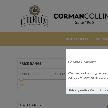
NOUVEAUTÉS
RHUMS
Cookie Consent
PRICE RANGE
We use cookies to give you 
Min:
€29,00
Max:
€41,00
our use of cookies in accord
Voir comme
29
41
Privacy notice
Conditions 
CATÉGORIES