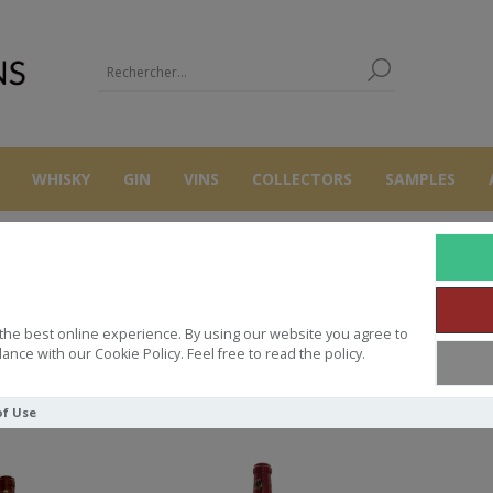
WHISKY
GIN
VINS
COLLECTORS
SAMPLES
LIRAC
the best online experience. By using our website you agree to
ance with our Cookie Policy. Feel free to read the policy.
Trier par
of Use