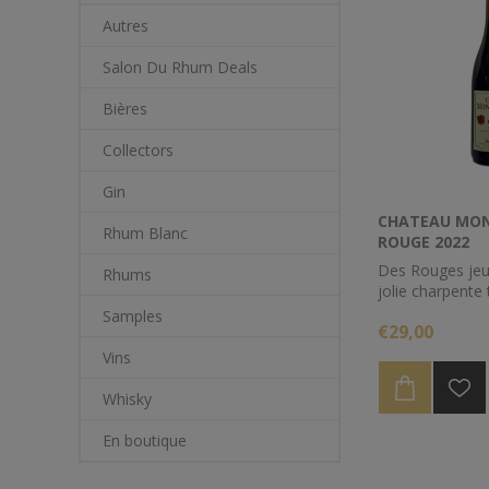
Autres
Salon Du Rhum Deals
Bières
Collectors
Gin
CHATEAU MON
Rhum Blanc
ROUGE 2022
Des Rouges jeu
Rhums
jolie charpente
arômes de fruit
Samples
€29,00
S’accommode p
des viandes gril
Vins
fromages affiné
Whisky
En boutique