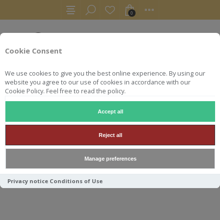
0
Cookie Consent
We use cookies to give you the best online experience. By using our
website you agree to our use of cookies in accordance with our
Cookie Policy. Feel free to read the policy.
Accept all
WHISKY
LEDAIG 2009 HIDDEN SPIRITS POP PEOPLE 70CL
Reject all
LEDAIG 2009 HIDDEN SPIRITS
Manage preferences
POP PEOPLE 70CL 53.1°
Privacy notice
Conditions of Use