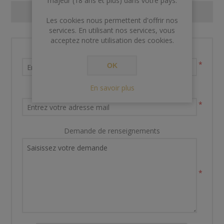
majeur (18 ans et plus) dans votre pays.
CONTACT US
Les cookies nous permettent d'offrir nos
services. En utilisant nos services, vous
acceptez notre utilisation des cookies.
Nom et prénom
*
OK
En savoir plus
Votre adresse email
*
Demande de renseignements
*