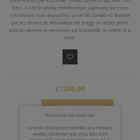
commençant par le pionnier Donald Johnston qui, avec son
frère, a créé le whisky emblématique Laphroaig que nous
connaissons tous aujourd'hui. La vie de Donald est illustrée
par les œuvres du dessinateur Bill Bragg. Un artiste primé
dont les œuvres se retrouvent sur la bouteille, le coffret et le
livret.
€1200,00
AJOUTER AU PANIER
Bienvenue sur notre site
La vente d'alcool est interdite aux mineurs,
veuillez confirmer que vous êtes bien