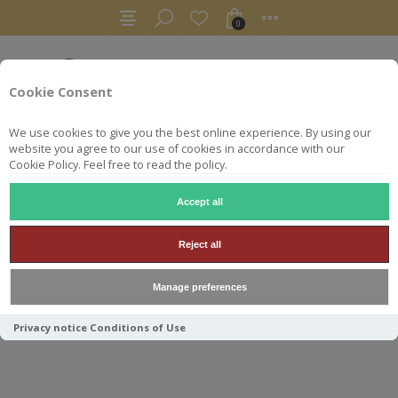
0
Cookie Consent
We use cookies to give you the best online experience. By using our
website you agree to our use of cookies in accordance with our
Cookie Policy. Feel free to read the policy.
Accept all
WHISKY
LAPHROAIG 33 STRONG CHARACTERS 70CL 43.
Reject all
LAPHROAIG 33 STRONG
Manage preferences
CHARACTERS 70CL 43.8°
Privacy notice
Conditions of Use