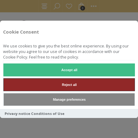
0
Cookie Consent
We use cookies to give you the best online experience. By using our
website you agree to our use of cookies in accordance with our
Cookie Policy. Feel free to read the policy.
Accept all
RHUMS
AGRICOLE
LA FAVORITE TRES HOMBRES 70CL 202
Reject all
LA FAVORITE TRES HOMBRES
Manage preferences
70CL 2020 56.5°
Privacy notice
Conditions of Use