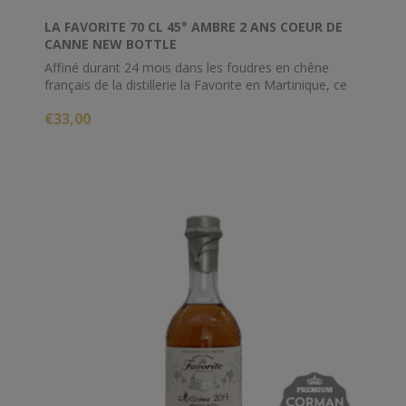
LA FAVORITE 70 CL 45° AMBRE 2 ANS COEUR DE
CANNE NEW BOTTLE
Affiné durant 24 mois dans les foudres en chêne
français de la distillerie la Favorite en Martinique, ce
rhum agricole doré par les tanins du bois sera le
€33,00
compagnon idéal de l'apéritif.