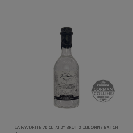
recyclé et ses étiquettes en cane fiber (95% de fibre
de canne à sucre et à 5% de fibre de chanvre et de
lin).
LA FAVORITE 70 CL 73.2° BRUT 2 COLONNE BATCH
2