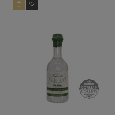
réussi ! A déguster sec, ou en ti punch, accompagné
d’un peu de sucre de canne, et d’un zeste de citron
vert.