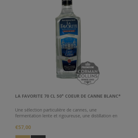
LA FAVORITE 70 CL 50° COEUR DE CANNE BLANC*
Une sélection particulière de cannes, une
fermentation lente et rigoureuse, une distillation en
colonne créole dans la plus pur tradition antillaise,
€57,00
pour un concentré de douceur… Des arômes de
canne fraîche, de fleurs blanches, pour un apéritif