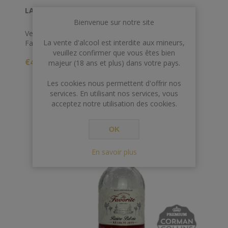
LA FAVORITE 70 CL 52° LA DIGUE 2020
Bienvenue sur notre site
Version 2020 du parcellaire "la digue" de chez la
La vente d'alcool est interdite aux mineurs,
Favorite, ce rhum blanc titrant 52% sera le meilleur
veuillez confirmer que vous êtes bien
allié de vos ti' punch de l'été !
€45,00
majeur (18 ans et plus) dans votre pays.
Les cookies nous permettent d'offrir nos
services. En utilisant nos services, vous
acceptez notre utilisation des cookies.
OK
En savoir plus