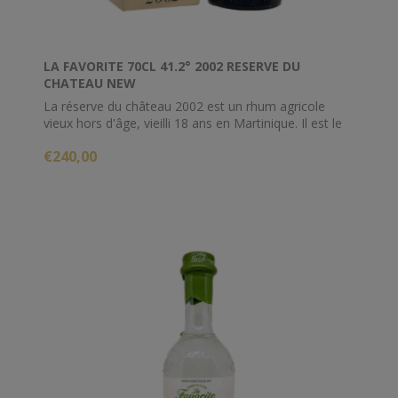
LA FAVORITE 70CL 41.2° 2002 RESERVE DU
CHATEAU NEW
La réserve du château 2002 est un rhum agricole
vieux hors d'âge, vieilli 18 ans en Martinique. Il est le
fruit d'un assemblage de 12 fûts de chêne américains
€240,00
et français.
Limité à 3000 bouteilles, cette dernière offre une
dégustation boisée, élégante et gourmande.