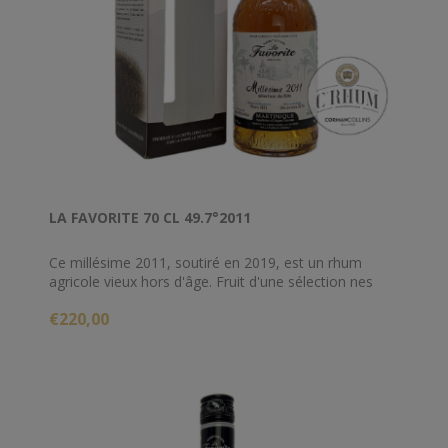
LA FAVORITE 70 CL 49.7°2011
Ce millésime 2011, soutiré en 2019, est un rhum
agricole vieux hors d'âge. Fruit d'une sélection nes
meilleurs fûts de la distillerie, il offre un
€220,00
dégustationcomplexe, structurée et élégante.