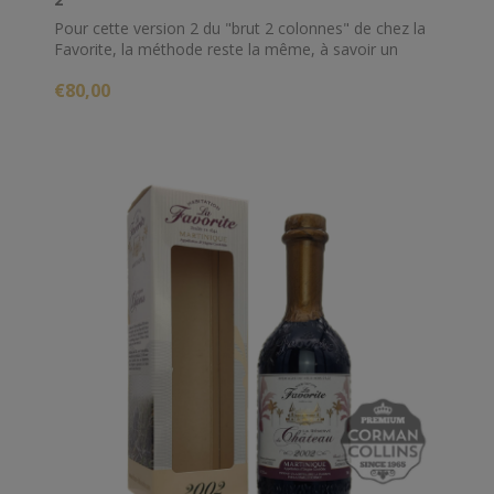
Pour cette version 2 du "brut 2 colonnes" de chez la
Favorite, la méthode reste la même, à savoir un
assemblages de deux rhums blancs brut de colonnes
€80,00
distillés à partir des deux colonnes créoles de la
distillerie. Titrant 73.4%, cette version est toujours
associée à Lucas Vallerie.