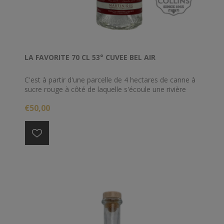
LA FAVORITE 70 CL 53° CUVEE BEL AIR
C'est à partir d'une parcelle de 4 hectares de canne à
sucre rouge à côté de laquelle s'écoule une rivière
que la distillerie produit depuis 4 ans cette cuvée
€50,00
spéciale.