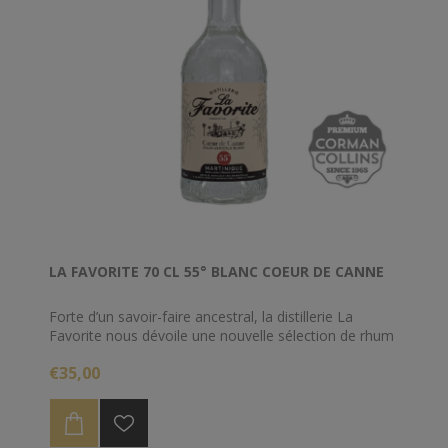
LA FAVORITE 70 CL 55° BLANC COEUR DE CANNE
Forte d’un savoir-faire ancestral, la distillerie La
Favorite nous dévoile une nouvelle sélection de rhum
blanc agricole : Cœur de Canne 55%. De la récolte à la
€35,00
mise en bouteille, La Favorite opère selon des
méthodes artisanales et s’inscrit dans une démarche
éco-responsable et environnementale jusque dans le
choix de ses emballages. Ses bouteilles sont en verre