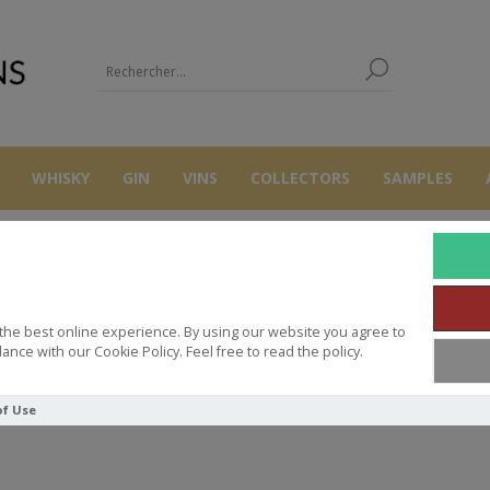
WHISKY
GIN
VINS
COLLECTORS
SAMPLES
KINCLAITH
the best online experience. By using our website you agree to
ance with our Cookie Policy. Feel free to read the policy.
of Use