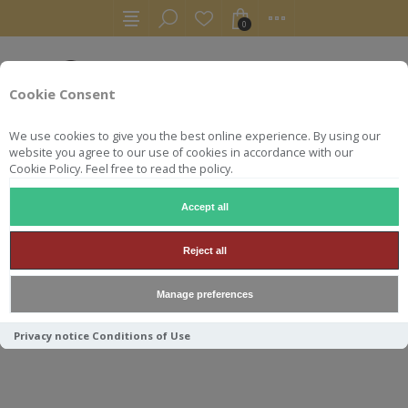
0
Cookie Consent
We use cookies to give you the best online experience. By using our
website you agree to our use of cookies in accordance with our
Cookie Policy. Feel free to read the policy.
Accept all
RHUMS
RUM
JOURNEY LABEL TRINIDAD 70CL 45°
Reject all
JOURNEY LABEL TRINIDAD
Manage preferences
70CL 45°
Privacy notice
Conditions of Use