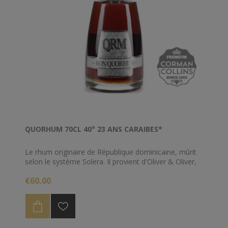
QUORHUM 70CL 40° 23 ANS CARAIBES*
Le rhum originaire de République dominicaine, mûrit
selon le système Solera. Il provient d'Oliver & Oliver,
spécialisé dans les assemblages, le stockage et la
€60,00
mise en bouteille des rhums des Caraïbes.