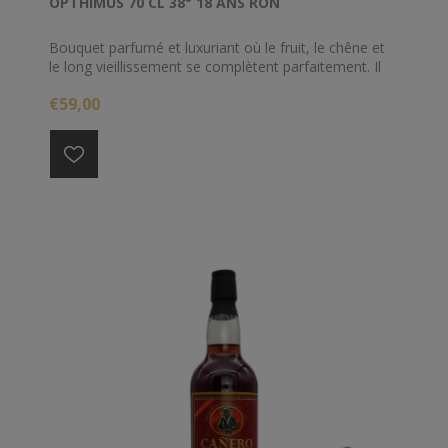
OPTHIMUS 70 CL 38° 18 ANS RON
Bouquet parfumé et luxuriant où le fruit, le chêne et
le long vieillissement se complètent parfaitement. Il
se décline dans une imposante couleur acajou avec
€59,00
des reflets rouge foncé. Style contemporain au
caractère distinctif et vigoureux. Un esprit merveilleux
et savoureux.