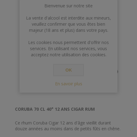
Bienvenue sur notre site
Dégré
: 44%
Contenance
: 70cl
La vente d'alcool est interdite aux mineurs,
veuillez confirmer que vous êtes bien
majeur (18 ans et plus) dans votre pays.
Les cookies nous permettent d'offrir nos
services. En utilisant nos services, vous
acceptez notre utilisation des cookies.
OK
En savoir plus
CORUBA 70 CL 40° 12 ANS CIGAR RUM
Ce rhum Coruba Cigar 12 ans d'âge vieillit durant
douze années au moins dans de petits fûts en chêne.
Jaune d'or est très doux, et développe d'exquises