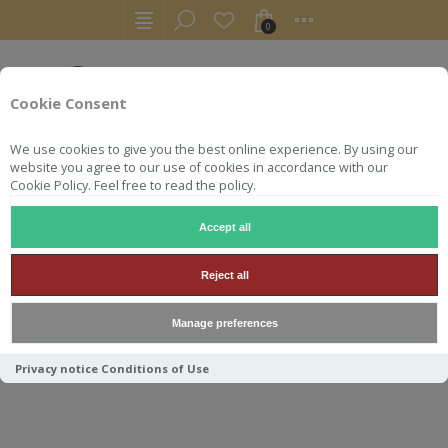
0
Cookie Consent
We use cookies to give you the best online experience. By using our
website you agree to our use of cookies in accordance with our
Cookie Policy. Feel free to read the policy.
Accept all
RHUMS
RON
JOURNEY LABEL PANAMA 70CL 45°
Reject all
JOURNEY LABEL PANAMA
Manage preferences
70CL 45°
Privacy notice
Conditions of Use