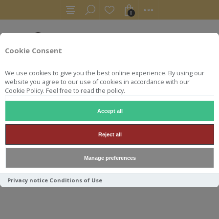
0
Cookie Consent
We use cookies to give you the best online experience. By using our
website you agree to our use of cookies in accordance with our
Cookie Policy. Feel free to read the policy.
Accept all
RHUMS
RUM
JAMAICA 17Y RASTA MORRIS 2005 52.7° 
Reject all
JAMAICA 17Y RASTA MORRIS
Manage preferences
2005 52.7° 70CL
Privacy notice
Conditions of Use