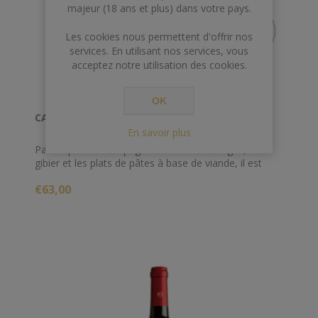
majeur (18 ans et plus) dans votre pays.
Les cookies nous permettent d'offrir nos
services. En utilisant nos services, vous
acceptez notre utilisation des cookies.
OK
CASTELLO DI AMA SAN LORENZO 2018 0.75CL
En savoir plus
Parfait pour accompagner les viandes rouges, le
gibier et les plats de pâtes à base de viande, il est
idéal en combinaison avec de la charcuterie et des
€63,00
fromages affinés.