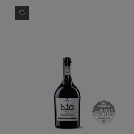
trop intense ; le bouquet rappelle des arômes
d'épices, de violette, de cacao et de truffes. Ses
tanins s'assouplissent avec le temps et en font un vin
de garde remarquable.