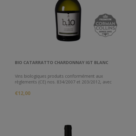
BIO CATARRATTO CHARDONNAY IGT BLANC
Vins biologiques produits conformément aux
règlements (CE) nos. 834/2007 et 203/2012, avec
certification délivrée par CCPB. Les adhérents-
€12,00
récoltants qui fournissent les raisins sont encadrés
par différents Organismes de Certification pour la
production biologique (CCPB, ICEA, Suolo e Salute,
Bioagricert).