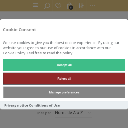
0
Cookie Consent
We use cookies to give you the best online experience. By using our
website you agree to our use of cookies in accordance with our
Cookie Policy. Feel free to read the policy.
Accept all
ACCUEIL
VINS
ITALIE
Reject all
ITALIE
Manage preferences
Privacy notice
Conditions of Use
Trier par