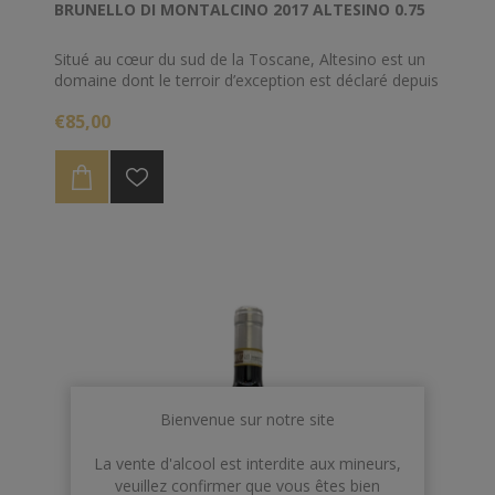
BRUNELLO DI MONTALCINO 2017 ALTESINO 0.75
Situé au cœur du sud de la Toscane, Altesino est un
domaine dont le terroir d’exception est déclaré depuis
2004 patrimoine mondial par l'Unesco.
€85,00
Par son approche très respectueuse de la vigne et de
la nature environnante, ce domaine excelle dans la
production de grands vins de Brunello di Montalcino
DOCG, une des principales appellations en Italie.
Précurseur, le domaine Altesino a instauré ainsi deux
innovations majeures au sein de l’appellation, avec en
1975 l'introduction de la notion de « cru » et en 1979
la vinification en barriques.
Bienvenue sur notre site
La vente d'alcool est interdite aux mineurs,
veuillez confirmer que vous êtes bien