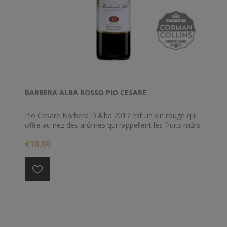
BARBERA ALBA ROSSO PIO CESARE
Pio Cesare Barbera D'Alba 2017 est un vin rouge qui
offre au nez des arômes qui rappellent les fruits mûrs
accompagnés de notes épicées. Son passage en
€18,00
bouche est charnu, avec une grande structure. Un vin
rouge complexe et velouté avec un potentiel de garde
intéressant.