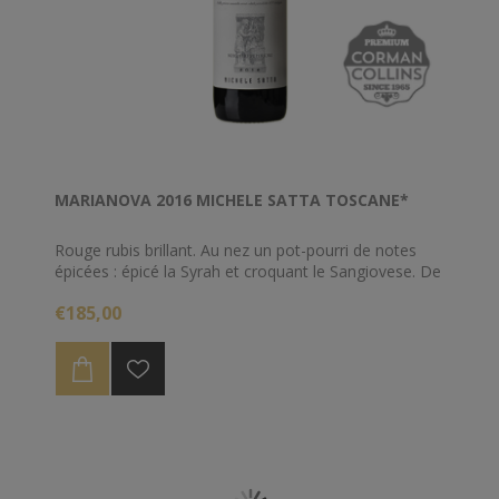
MARIANOVA 2016 MICHELE SATTA TOSCANE*
Rouge rubis brillant. Au nez un pot-pourri de notes
épicées : épicé la Syrah et croquant le Sangiovese. De
petites baies rouges mûres et un peu d'essence de
€185,00
mûre se mélangent à un sol humide, de la fumée, de
l'écorce d'arbre et du goudron. Ce vin d'exception est
porté par un bouquet de fruits noirs et une acidité
fraîche, sa finale impressionnante est infiniment
longue et puissante.