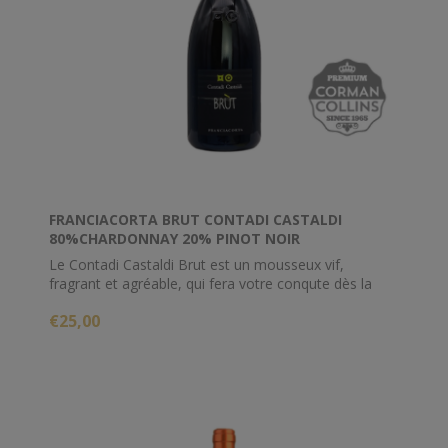
FRANCIACORTA BRUT CONTADI CASTALDI
80%CHARDONNAY 20% PINOT NOIR
Le Contadi Castaldi Brut est un mousseux vif,
fragrant et agréable, qui fera votre conqute dès la
première gorgée. Sa robe est de couleur paille
€25,00
brillante, ses bulles fines et abondantes, le nez
s'avère délicat et s'annonce particulièrement frais et
agréable avec ses notes de pomme, de pêche,
d'agrumes, de fleurs blanches, de poivre vert et de
brioche...