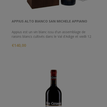
APPIUS ALTO BIANCO SAN MICHELE APPIANO
Appius est un vin blanc issu d'un assemblage de
raisins blancs cultivés dans le Val d'Adige et vieilli 12
mois en barrique. La bouche est crémeuse et douce,
€140,00
élégante et raffinée, avec d'agréables notes de fruits
tropicaux et nuances de vanille, d'une belle fraîcheur
et minéralité, riche et concentrée