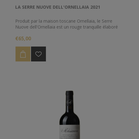
LA SERRE NUOVE DELL'ORNELLAIA 2021
Produit par la maison toscane Ornellaia, le Serre
Nuove dell'Ornellaia est un rouge tranquille élaboré
avec la même passion que son "cousin", le Volte.
€65,00
C'est un vin italien fruité et complexe, qui ravira les
amateurs de crus de longue garde.