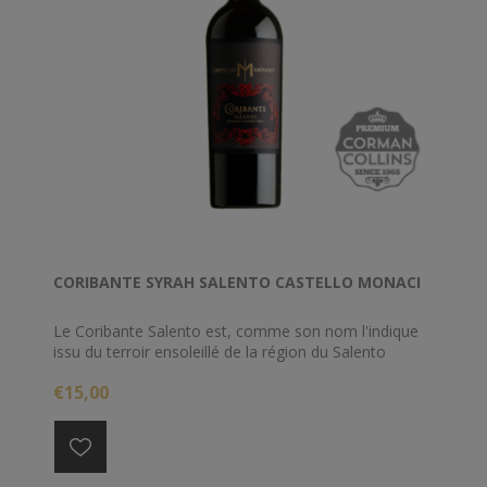
CORIBANTE SYRAH SALENTO CASTELLO MONACI
Le Coribante Salento est, comme son nom l'indique
issu du terroir ensoleillé de la région du Salento
(Pouilles) à l'extrême sud de l'Italie. Ce rouge avec
€15,00
une grande personnalité est issu d'un assemblage
entre les cépages Syrah et Malvasia nera di Lecce. Il
est affiné 12 mois en barrique, ce qui lui confère du
corps et une belle rondeur.