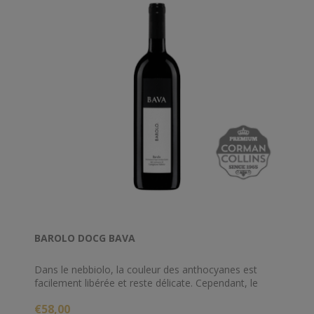
BAROLO DOCG BAVA
Dans le nebbiolo, la couleur des anthocyanes est
facilement libérée et reste délicate. Cependant, le
Barolo, dès ses premières années de vie, possède
€58,00
une merveilleux couleur rouge-grenat qui n'est jamais