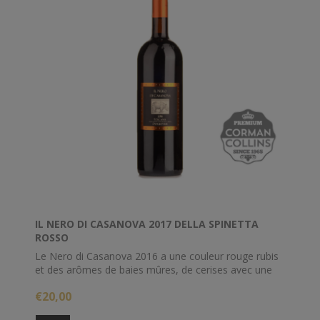
IL NERO DI CASANOVA 2017 DELLA SPINETTA
ROSSO
Le Nero di Casanova 2016 a une couleur rouge rubis
et des arômes de baies mûres, de cerises avec une
pointe de café. Vin plein et équilibré à la personnalité
€20,00
généreuse, les tannins sont souples et le caractère
fruité. Finale très agréable.