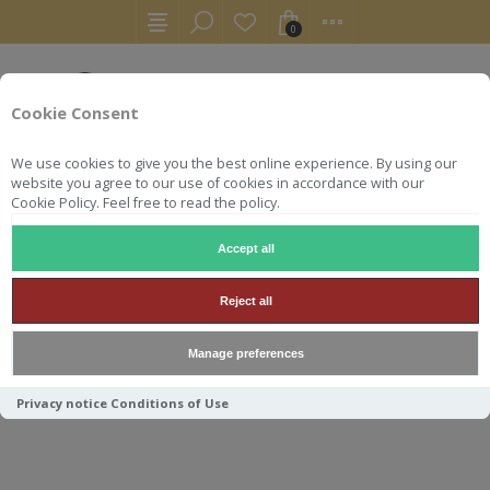
0
Cookie Consent
We use cookies to give you the best online experience. By using our
website you agree to our use of cookies in accordance with our
Cookie Policy. Feel free to read the policy.
Accept all
GIN
HENDRICKS FLORA ADORA 70CL 43.4°
Reject all
HENDRICKS FLORA ADORA
Manage preferences
70CL 43.4°
Privacy notice
Conditions of Use