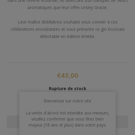
dans une rêverie étourdie, se délectant d’un banquet de fleurs
aromatiques que leur offre Lesley Gracie.
Leur maître distillatrice souhaite vous convier à ces
célébrations envoûtantes et vous présente ce gin écossais
délectable en édition limitée.
€43,00
Rupture de stock
Bienvenue sur notre site
La vente d'alcool est interdite aux mineurs,
veuillez confirmer que vous êtes bien
CONTACT US
majeur (18 ans et plus) dans votre pays.