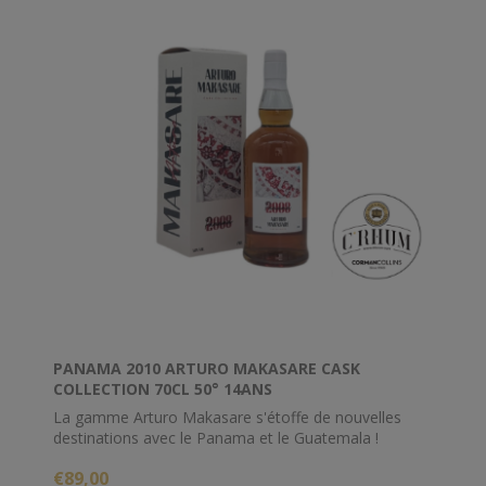
PANAMA 2010 ARTURO MAKASARE CASK
COLLECTION 70CL 50° 14ANS
La gamme Arturo Makasare s'étoffe de nouvelles
destinations avec le Panama et le Guatemala !
€89,00
Ici, dans la version panaméenne nous vous