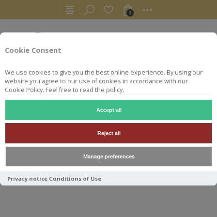
0
Cookie Consent
We use cookies to give you the best online experience. By using our
website you agree to our use of cookies in accordance with our
Cookie Policy. Feel free to read the policy.
Accept all
RHUMS
RON
GUATEMALA 2011 ARTURO MAKASARE CA
Reject all
GUATEMALA 2011 ARTURO
Manage preferences
MAKASARE CASK COLLECTION
70CL 50° 13ANS
Privacy notice
Conditions of Use