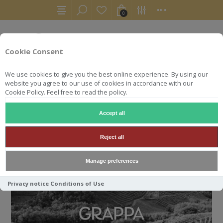
0
Cookie Consent
We use cookies to give you the best online experience. By using our
website you agree to our use of cookies in accordance with our
Cookie Policy. Feel free to read the policy.
Accept all
ACCUEIL
AUTRES
GRAPPA
Reject all
GRAPPA
Manage preferences
Privacy notice
Conditions of Use