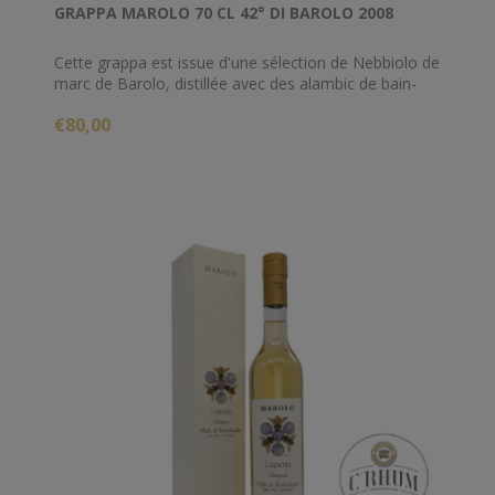
GRAPPA MAROLO 70 CL 42° DI BAROLO 2008
Cette grappa est issue d'une sélection de Nebbiolo de
marc de Barolo, distillée avec des alambic de bain-
marie discontinus.
€80,00
Il s'agit d'une grappa issue du millésime 2008, défini
comme " exceptionnel " et qui résume toutes les
particularités et la personnalité typique du vin
homonyme. De couleur ambrée et extrêmement
limpide, cette grappa est onctueuse et assez sucrée.
Le millésime et le vieillissement ont rendu le profil
aromatique large et varié, donnant des notes allant
du fruité au floral, avec un faible goût de miel.