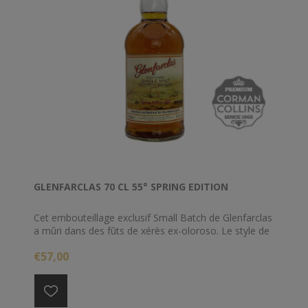
GLENFARCLAS 70 CL 55° SPRING EDITION
Cet embouteillage exclusif Small Batch de Glenfarclas
a mûri dans des fûts de xérès ex-oloroso. Le style de
ce whisky rappelle la belle saveur épicée du
€57,00
Glenfarclas 8Y 105 à l'ancienne.