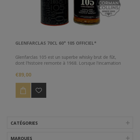
GLENFARCLAS 70CL 60° 105 OFFICIEL*
Glenfarclas 105 est un superbe whisky brut de fût,
dont l'histoire remonte à 1968. Lorsque l'incarnation
originale est sortie cette année-là, Glenfarclas est
€89,00
devenue la première distillerie à sortir un whisky single
malt brut de fûts. L'embouteillage a finalement été
renommé à 105, en référence à sa teneur en alcool
dans British Proof, qui équivaut maintenant à 60%
ABV.
CATÉGORIES
MARQUES