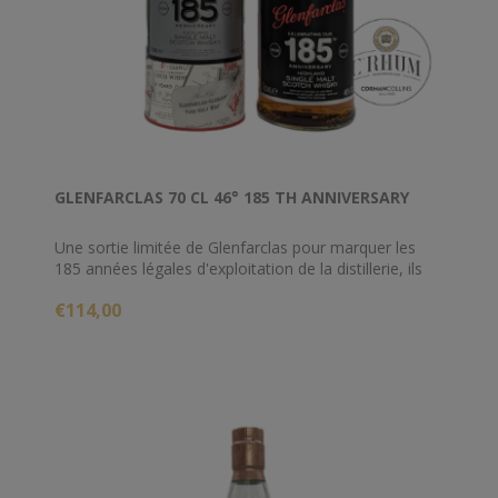
GLENFARCLAS 70 CL 46° 185 TH ANNIVERSARY
Une sortie limitée de Glenfarclas pour marquer les
185 années légales d'exploitation de la distillerie, ils
ont sélectionné certains de leurs meilleurs fûts à
€114,00
travers les décennies et ont concocté un whisky aux
saveurs anciennes, riches et sherry qui restent
fraîches et vibrantes dans votre verre. C'est parti pour
les 185 prochaines années ! Slàinte.