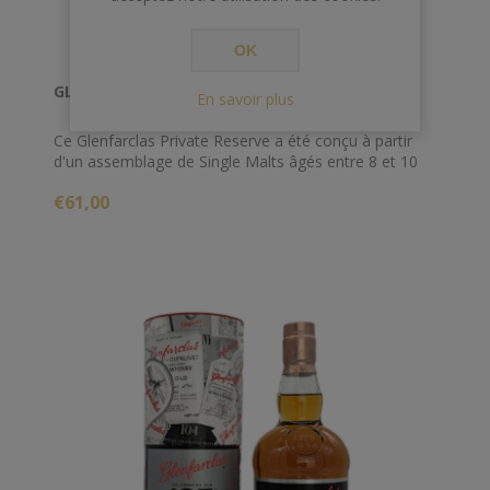
OK
GLENFARCLAS 70 CL 45° PRIVATE RESERVE 2021
En savoir plus
Ce Glenfarclas Private Reserve a été conçu à partir
d'un assemblage de Single Malts âgés entre 8 et 10
ans et d'une sélection des meilleurs fûts de chêne de
€61,00
la distillerie réalisée par Callum Fraser, le Master
Blender de Glenfarclas.