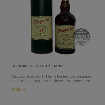
GLENFARCLAS 70 CL 43° 21ANS*
Onctueux et équilibré, il fait le bonheur des amateurs
pour ses notes typiques de sherry. Ses arômes riches
de fruits confits, de muscade et d’amande sont
€145,00
agréablement soutenus par des notes suaves de
vanille et d’agrumes. En bouche, le Glenfarclas 21 ans
d'âge se fait rond et corsé puis développe des notes
de fruits légèrement épicées avant de laisser une