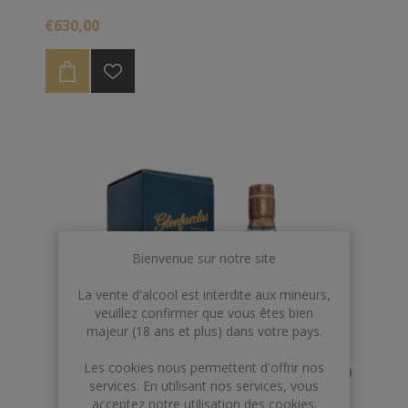
maturation en fûts ayant contenu du bourbon
€630,00
américain et du sherry espagnol apporte une richesse
aromatique prodigieuse.
Bienvenue sur notre site
La vente d'alcool est interdite aux mineurs,
veuillez confirmer que vous êtes bien
majeur (18 ans et plus) dans votre pays.
Les cookies nous permettent d'offrir nos
services. En utilisant nos services, vous
acceptez notre utilisation des cookies.