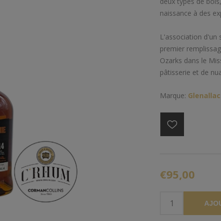
deux types de bois
naissance à des ex
L'association d'un 
premier remplissag
Ozarks dans le Miss
pâtisserie et de n
Marque:
Glenallac
€95,00
AJO