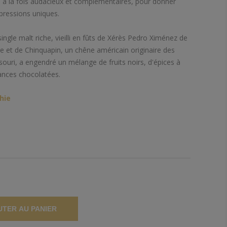
, à la fois audacieux et complémentaires, pour donner
pressions uniques.
single malt riche, vieilli en fûts de Xérès Pedro Ximénez de
e et de Chinquapin, un chêne américain originaire des
ouri, a engendré un mélange de fruits noirs, d'épices à
uances chocolatées.
hie
UTER AU PANIER