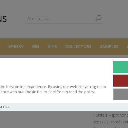
WHISKY
GIN
VINS
COLLECTORS
SAMPLES
WHISKY
GLENALLACHIE SINTEIS N°1 2014 CHINQUAPIN & PX 57.8° 70CL
the best online experience. By using our website you agree to
SINTEIS N°1 2014 CHINQUAPIN &
ance with our Cookie Policy. Feel free to read the policy.
of Use
« Sinteis » (pronon
écossais, représen