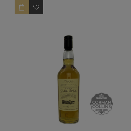
Ce Glen Spey a été distillé le 31 juillet 2012 et a mûri
dans un bourbon hogshead. Il a été mis en bouteille le
31 juillet 2022 à 50% ABV, non filtré à froid et sans
ajout de couleur, en version limitée en single cask.