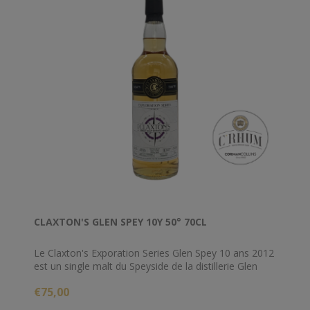
CLAXTON'S GLEN SPEY 10Y 50° 70CL
Le Claxton's Exporation Series Glen Spey 10 ans 2012
est un single malt du Speyside de la distillerie Glen
Spey embouteillé dans la série Exploration par
€75,00
l'embouteilleur indépendant Claxton's.