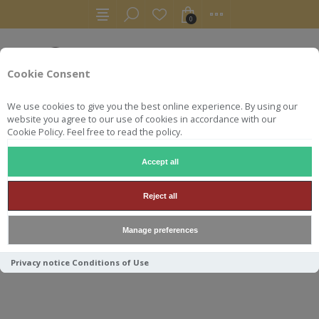
0
Cookie Consent
We use cookies to give you the best online experience. By using our
website you agree to our use of cookies in accordance with our
Cookie Policy. Feel free to read the policy.
Accept all
WHISKY
GLEN DEVERON 10Y 1990 OLD BOTTLE 70CL 40
Reject all
GLEN DEVERON 10Y 1990 OLD
Manage preferences
BOTTLE 70CL 40°
Privacy notice
Conditions of Use