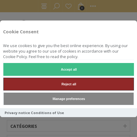
0
Cookie Consent
We use cookies to give you the best online experience. By using our
website you agree to our use of cookies in accordance with our
Cookie Policy. Feel free to read the policy.
Accept all
ACCUEIL
BIÈRES
FRUITÉES
Reject all
FRUITÉES
Manage preferences
Privacy notice
Conditions of Use
CATÉGORIES