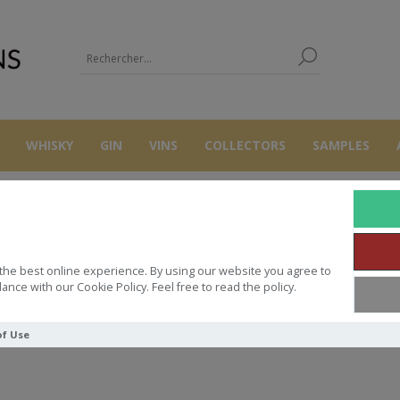
WHISKY
GIN
VINS
COLLECTORS
SAMPLES
FOXTALE
the best online experience. By using our website you agree to
ance with our Cookie Policy. Feel free to read the policy.
of Use