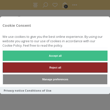
0
Cookie Consent
We use cookies to give you the best online experience. By using our
website you agree to our use of cookies in accordance with our
Cookie Policy. Feel free to read the policy.
Accept all
RHUMS
RUM
FOURSQUARE COVENANT 18Y 70CL 58°
Reject all
FOURSQUARE COVENANT 18Y
Manage preferences
70CL 58°
Privacy notice
Conditions of Use