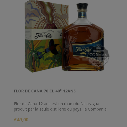
FLOR DE CANA 70 CL 40° 12ANS
Flor de Cana 12 ans est un rhum du Nicaragua
produit par la seule distillerie du pays, la Compania
Licorera à San Antonio de Chichigalpa. Véritable fierté
€49,00
nationale, ce rhum est distillé et assemblé par la
distillerie depuis 1890. Toutefois, sa distribution est