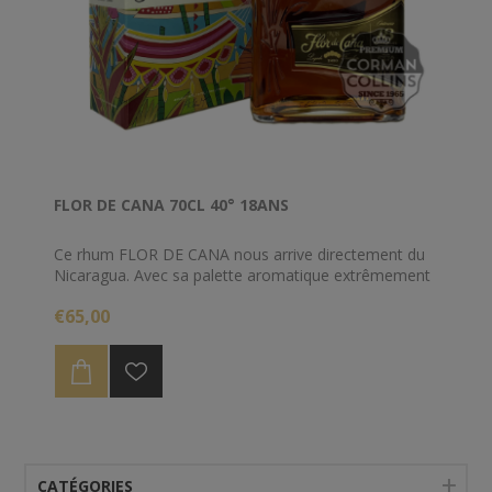
FLOR DE CANA 70CL 40° 18ANS
Ce rhum FLOR DE CANA nous arrive directement du
Nicaragua. Avec sa palette aromatique extrêmement
riche, c'est un appel au voyage en Amérique Latine.
€65,00
Ce rhum haut de gamme a été vieilli pendant 18 ans
dans des fûts de bourbon. Il dégage des arômes
exquis avec des notes intenses de vanille, épices. Il
est un incontournable.
CATÉGORIES