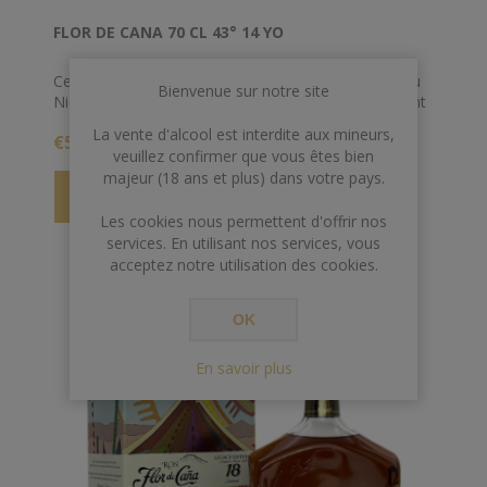
FLOR DE CANA 70 CL 43° 14 YO
Ce rhum FLOR DE CANA nous arrive directement du
Bienvenue sur notre site
Nicaragua. Avec sa palette aromatique extrêmement
riche, c'est un appel au voyage en Amérique Latine.
La vente d'alcool est interdite aux mineurs,
€59,00
Riche et gourmand avec ses notes de fruits à coques
veuillez confirmer que vous êtes bien
de nougat et d'épices légères, il saura nous conquérir.
majeur (18 ans et plus) dans votre pays.
Les cookies nous permettent d'offrir nos
services. En utilisant nos services, vous
acceptez notre utilisation des cookies.
OK
En savoir plus