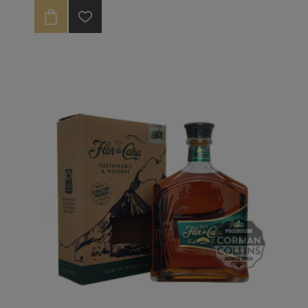
restée longtemps cantonnée à un périmètre
relativement restreint. C’est en 1959 que la distillerie
exporte pour la première fois son rhum.