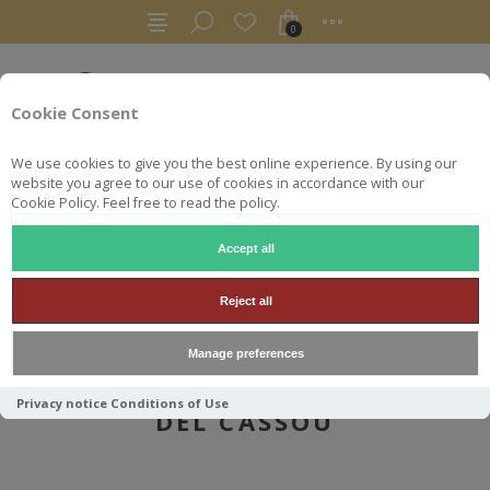
0
Cookie Consent
We use cookies to give you the best online experience. By using our
website you agree to our use of cookies in accordance with our
Cookie Policy. Feel free to read the policy.
Accept all
AUTRES
ARMAGNACS
ENCANTADA 50 CL 49.1° 1998 DEL CASSOU
Reject all
Manage preferences
ENCANTADA 50 CL 49.1° 1998
Privacy notice
Conditions of Use
DEL CASSOU