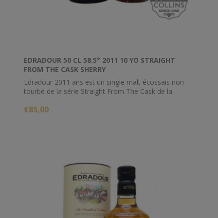
EDRADOUR 50 CL 58.5° 2011 10 YO STRAIGHT
FROM THE CASK SHERRY
Edradour 2011 ans est un single malt écossais non
tourbé de la série Straight From The Cask de la
distillerie. Ce whisky a mûri dans un fût de sherry butt
€85,00
pendant une décennie avant d'être mis en bouteille.
Des arômes riches et fruités de raisins secs, de
dattes, de cannelle et de clou de girofle remplissent le
nez, complétés par des notes de feuilles de tabac,
chocolat noir, cerises noires et prunes en bouche.