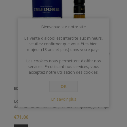
Bienvenue sur notre site
La vente d'alcool est interdite aux mineurs,
veuillez confirmer que vous êtes bien
majeur (18 ans et plus) dans votre pays.
Les cookies nous permettent d'offrir nos
services. En utilisant nos services, vous
acceptez notre utilisation des cookies.
OK
EDRADOUR 70 CL 46° 12 ANS CALEDONIA*
En savoir plus
Edradour 12 ans Caledonia, une expression élevé
dans un fût de Xérès de premier remplissage. Ce qui
explique cette superbe couleur acajou. Une version
€71,00
pour amateur de whisky riche et gourmand.