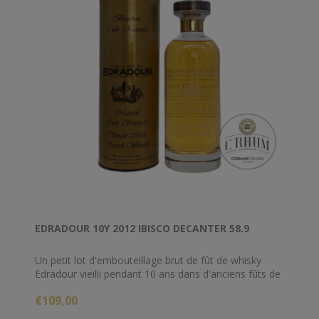
EDRADOUR 10Y 2012 IBISCO DECANTER 58.9
Un petit lot d'embouteillage brut de fût de whisky
Edradour vieilli pendant 10 ans dans d'anciens fûts de
bourbon. Ces sorties de décanteur Ibisco sont
€109,00
d'excellents embouteillages officiels