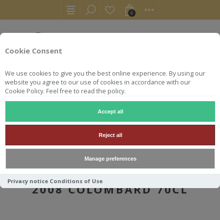
0
Cookie Consent
We use cookies to give you the best online experience. By using our
website you agree to our use of cookies in accordance with our
Cookie Policy. Feel free to read the policy.
Accept all
AUTRES
ARMAGNACS
DOMAINE DE HONTAMBERE 2008 COLOMBARD 70CL
Reject all
Manage preferences
DOMAINE DE HONTAMBERE
Privacy notice
Conditions of Use
2008 COLOMBARD 70CL