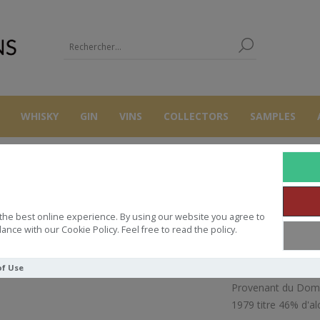
WHISKY
GIN
VINS
COLLECTORS
SAMPLES
AUTRES
ARMAGNACS
DOMAINE DE DANIS ARMAGNAC 1979 46°
the best online experience. By using our website you agree to
NE DE DANIS ARMAGNAC 1979 46
ance with our Cookie Policy. Feel free to read the policy.
of Use
Provenant du Domai
1979 titre 46% d'al