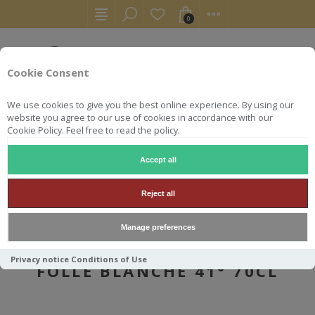
0
Cookie Consent
We use cookies to give you the best online experience. By using our
website you agree to our use of cookies in accordance with our
Cookie Policy. Feel free to read the policy.
Accept all
AUTRES
ARMAGNACS
DOMAINE DE DANIS 1984 FOLLE BLANCHE 41° 70CL
Reject all
Manage preferences
DOMAINE DE DANIS 1984
Privacy notice
Conditions of Use
FOLLE BLANCHE 41° 70CL