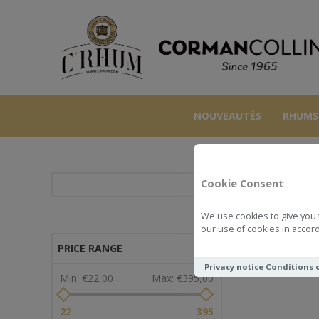
NOUVEAUTÉS
RHUMS
Cookie Consent
We use cookies to give you 
our use of cookies in accord
PRICE RANGE
Privacy notice
Conditions 
Min:
€22,00
Max:
€395,00
22
395