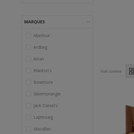
MARQUES
Aberlour
Ardbeg
Arran
Blanton's
Voir comme
Bowmore
Glenmorangie
Jack Daniel's
Laphroaig
Macallan