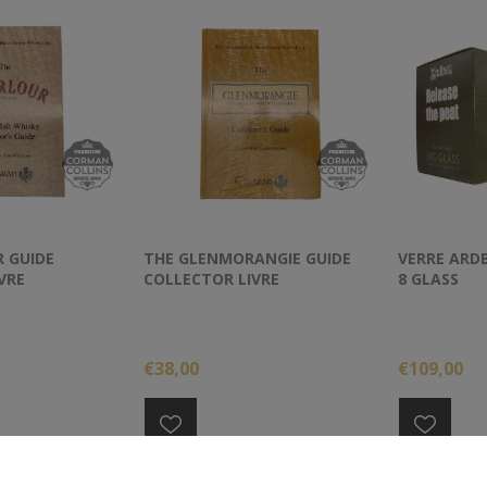
 GUIDE
THE GLENMORANGIE GUIDE
VERRE ARD
VRE
COLLECTOR LIVRE
8 GLASS
€38,00
€109,00