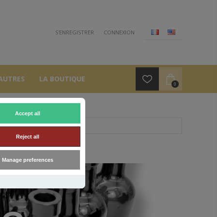
S'ENREGISTRER
CONNEXION
AUTRES
LA BOUTIQUE
0
Accept all
Reject all
Manage preferences