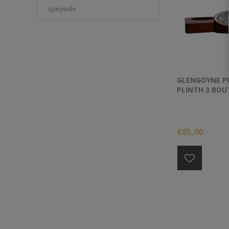
speyside
GLENGOYNE P
PLINTH 3 BOUT
LAQUE
€85,00