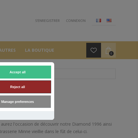
S'ENREGISTRER
CONNEXION
AUTRES
LA BOUTIQUE
0
Accept all
Reject all
MOND
Manage preferences
 aurez l'occasion de découvrir notre Diamond 1996 ainsi
rasserie Minne vieillie dans le fût de celui-ci.