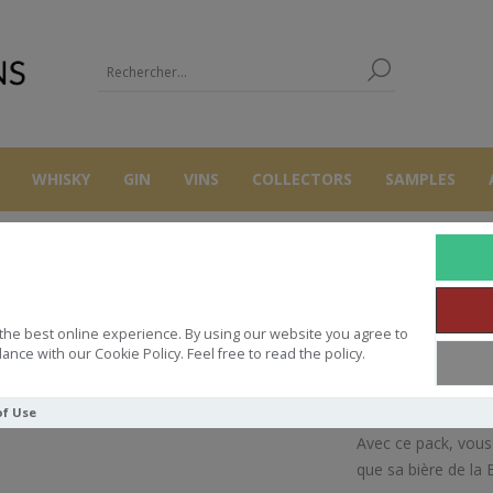
WHISKY
GIN
VINS
COLLECTORS
SAMPLES
RHUMS
RUM
DIAMOND 1996 CRHUM + BEER DIAMOND
the best online experience. By using our website you agree to
MOND 1996 CRHUM + BEER DIA
ance with our Cookie Policy. Feel free to read the policy.
of Use
Avec ce pack, vous
que sa bière de la B