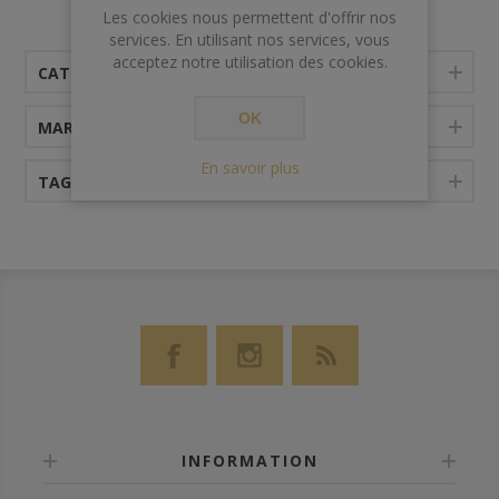
porto vintage puissant avec des tanins doux, frais et
Les cookies nous permettent d'offrir nos
austères, ainsi qu'une acidité parfaitement équilibrée.
services. En utilisant nos services, vous
acceptez notre utilisation des cookies.
CATÉGORIES
OK
MARQUES
En savoir plus
TAGS FRÉQUENTS
INFORMATION