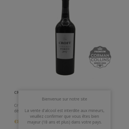
CROFT 75 CL VINTAGE 2017 *
Bienvenue sur notre site
Croft Vintage 2017 a une couleur violette fermée
La vente d'alcool est interdite aux mineurs,
développant une bordure magenta. Il présente une
veuillez confirmer que vous êtes bien
énorme intensité aromatique et une grande fraîcheur,
€83,00
soulignant les arômes de fruits noirs mûrs tels que les
majeur (18 ans et plus) dans votre pays.
cerises noires, les myrtilles et les framboises. C'est un