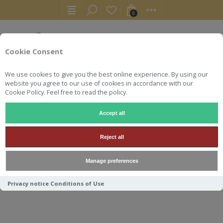
0
Cookie Consent
We use cookies to give you the best online experience. By using our
website you agree to our use of cookies in accordance with our
Cookie Policy. Feel free to read the policy.
Accept all
RHUMS
CRHUM HAMPDEN PACK CANS + BOTTLE
Reject all
CRHUM HAMPDEN PACK
Manage preferences
CANS + BOTTLE
Privacy notice
Conditions of Use