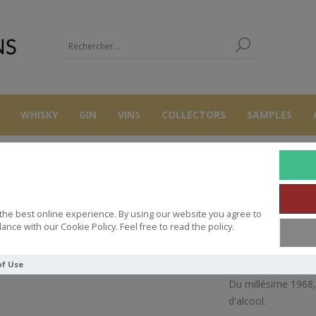
WHISKY
GIN
VINS
COLLECTORS
SAMPLES
AUTRES
COGNAC
COGNAC GROSPERRIN N°68 FINS BOIS 56.4° 
the best online experience. By using our website you agree to
GROSPERRIN N°68 FINS BOIS 56
ance with our Cookie Policy. Feel free to read the policy.
of Use
Du millésime 1968, 
d'alcool.