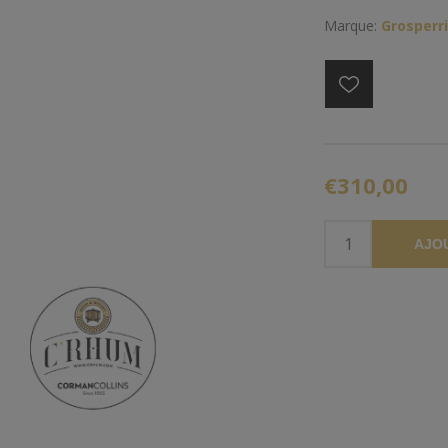
Marque:
Grosperr
€310,00
AJO