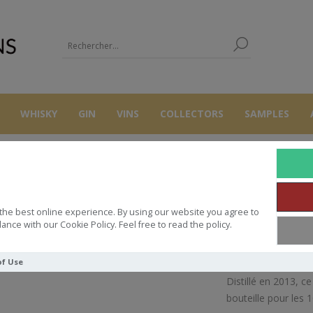
WHISKY
GIN
VINS
COLLECTORS
SAMPLES
WHISKY
CLYNELISH 2013 53.7° HIDDEN SPIRIT 10TH ANNIVERSARY
the best online experience. By using our website you agree to
013 53.7° HIDDEN SPIRIT 10TH
ance with our Cookie Policy. Feel free to read the policy.
of Use
Distillé en 2013, c
bouteille pour les 