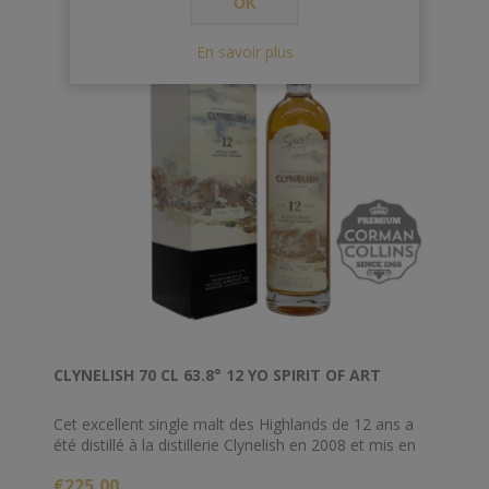
OK
En savoir plus
CLYNELISH 70 CL 63.8° 12 YO SPIRIT OF ART
Cet excellent single malt des Highlands de 12 ans a
été distillé à la distillerie Clynelish en 2008 et mis en
bouteille pour la série Spirit of Art de The Distillers' Art
€225,00
Ltd en 2020.