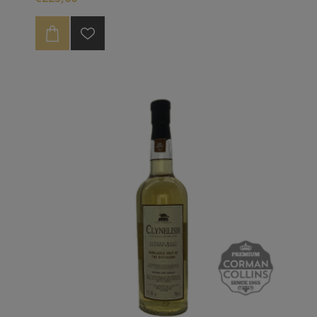
Distillers' Art a collaboré avec des artistes locaux pour
combiner des œuvres d'art époustouflantes avec des
whiskies single cask embouteillés à la force du fût
naturel. Chaque bouteille est numérotée
individuellement et est accompagnée d'une
impression en édition limitée signée à la main de 465
mm x 325 mm par l'artiste.
Tiré du seul baril numéro 800207 à une force
naturelle de 63,5% ABV, c'est l'une des 191 bouteilles
qui est livrée avec un tube de présentation original et
une impression en édition limitée, fournie sur du
papier de qualité supérieure, à l'intérieur du tube.
L'impression "Clynelish" est tirée d'une magnifique
peinture originale de l'artiste écossais extrêmement
talentueux, Alice Angus - voir les images en médaillon
pour les détails de l'impression.
The Cask and Canvas, une célébration du whisky et
de l'art.