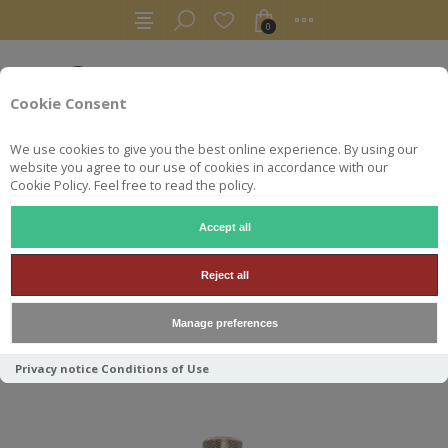
0
Cookie Consent
We use cookies to give you the best online experience. By using our
website you agree to our use of cookies in accordance with our
Cookie Policy. Feel free to read the policy.
Accept all
WHISKY
CHIVAS REGAL 25 ANS
Reject all
CHIVAS REGAL 25 ANS
Manage preferences
Privacy notice
Conditions of Use