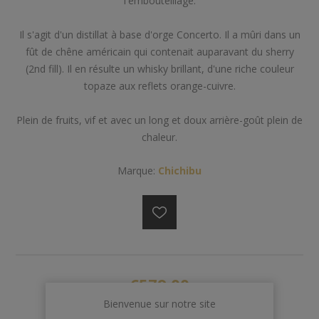
l'embouteillage.
Il s'agit d'un distillat à base d'orge Concerto. Il a mûri dans un
fût de chêne américain qui contenait auparavant du sherry
(2nd fill). Il en résulte un whisky brillant, d'une riche couleur
topaze aux reflets orange-cuivre.
Plein de fruits, vif et avec un long et doux arrière-goût plein de
chaleur.
Marque:
Chichibu
€579,00
Bienvenue sur notre site