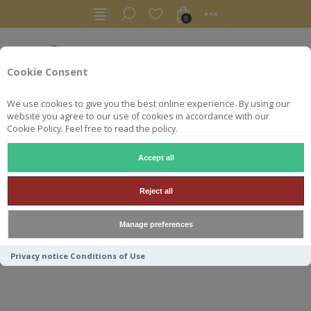
0
Cookie Consent
We use cookies to give you the best online experience. By using our
website you agree to our use of cookies in accordance with our
Cookie Policy. Feel free to read the policy.
Accept all
WHISKY
JAPON
CHICHIBU 2016 SINGLE CASK THE NECTA
Reject all
CHICHIBU 2016 SINGLE CASK
Manage preferences
THE NECTAR 70CL 64.7°
Privacy notice
Conditions of Use