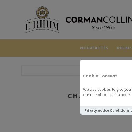
NOUVEAUTÉS
RHUMS
VINS
Cookie Consent
We use cookies to give you 
CHATEAUNEUF D
our use of cookies in accord
Privacy notice
Conditions 