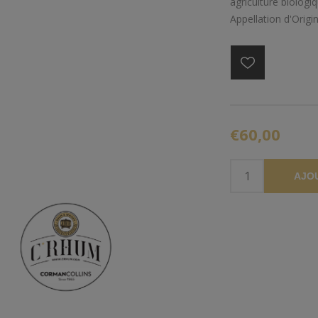
agriculture biolog
Appellation d'Orig
€60,00
AJO