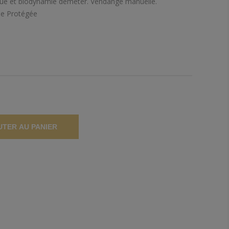
ique et biodynamie demeter. Vendange manuelle.
ine Protégée
UTER AU PANIER