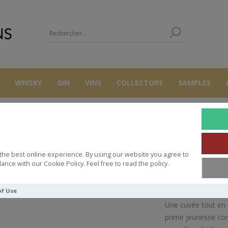
WHISKY
GIN
VINS
COLLECTORS
SAMPLES
CÔTES DU RHÔNE
CHATEAUNEUF DU PAPE 2022 DOMAINE DE LA 
the best online experience. By using our website you agree to
U PAPE 2022 DOMAINE DE LA 
ance with our Cookie Policy. Feel free to read the policy.
of Use
Une cuvée tout en s
prime jeunesse com