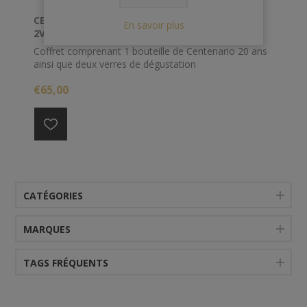
CENTENARIO 70 CL 40° 20 ANS COFFRET +
En savoir plus
2VERRES
Coffret comprenant 1 bouteille de Centenario 20 ans
ainsi que deux verres de dégustation
€65,00
CATÉGORIES
MARQUES
TAGS FRÉQUENTS