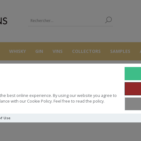
WHISKY
GIN
VINS
COLLECTORS
SAMPLES
CAUSSE NOI
the best online experience. By using our website you agree to
ance with our Cookie Policy. Feel free to read the policy.
of Use