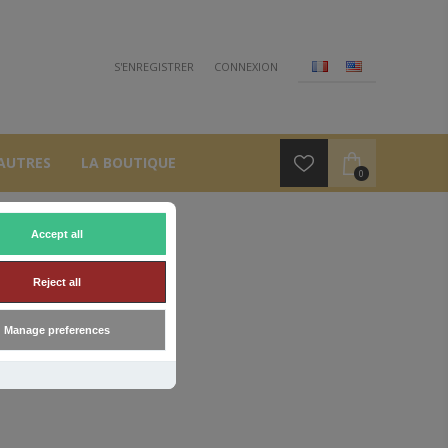
S'ENREGISTRER
CONNEXION
AUTRES
LA BOUTIQUE
0
Accept all
R
Reject all
Manage preferences