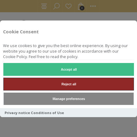
0
Cookie Consent
We use cookies to give you the best online experience. By using our
website you agree to our use of cookies in accordance with our
Cookie Policy. Feel free to read the policy.
Accept all
RHUMS
RUM
CARONI SINGLE CASK 1996 LMDW 70.28°
Reject all
CARONI SINGLE CASK 1996
Manage preferences
LMDW 70.28°
Privacy notice
Conditions of Use