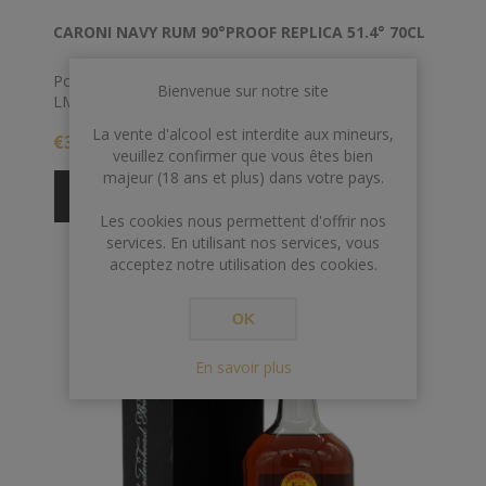
CARONI NAVY RUM 90°PROOF REPLICA 51.4° 70CL
Pour le 1àà em anniversaire de la distillerie Caroni,
Bienvenue sur notre site
LMDW et Velier propose une réplique d'une version
des années '40 de rhum Caroni.
La vente d'alcool est interdite aux mineurs,
€360,00
veuillez confirmer que vous êtes bien
Issu d'un assemblage de Caroni du millésime 2000, ce
majeur (18 ans et plus) dans votre pays.
dernier a été réduit à 51.4%
Les cookies nous permettent d'offrir nos
services. En utilisant nos services, vous
acceptez notre utilisation des cookies.
OK
En savoir plus