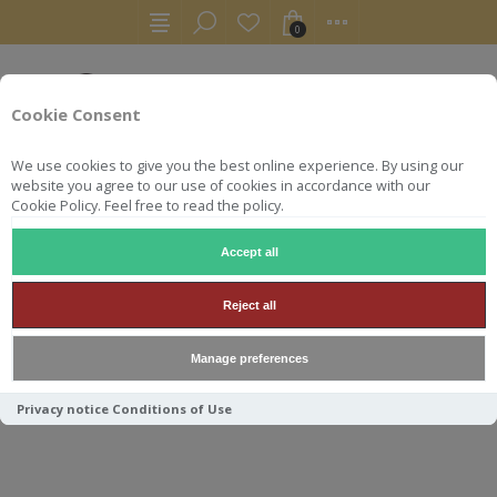
0
Cookie Consent
We use cookies to give you the best online experience. By using our
website you agree to our use of cookies in accordance with our
Cookie Policy. Feel free to read the policy.
Accept all
RHUMS
RUM
CARONI 2000 VELIER WHISKY LIVE PARIS 2
Reject all
CARONI 2000 VELIER WHISKY
Manage preferences
LIVE PARIS 2025 50CL 50.6°
Privacy notice
Conditions of Use